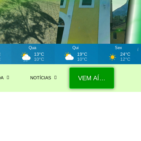
Qua
Qui
Sex
C
13°C
19°C
24°C
C
10°C
10°C
12°C
VEM AÍ…
DA
NOTÍCIAS