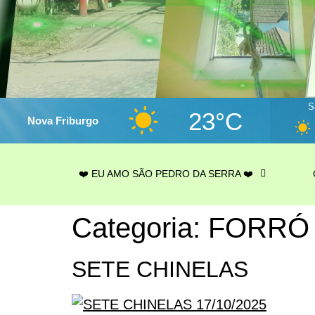
S
23°C
Nova Friburgo
❤️ EU AMO SÃO PEDRO DA SERRA ❤️
Categoria:
FORRÓ
SETE CHINELAS