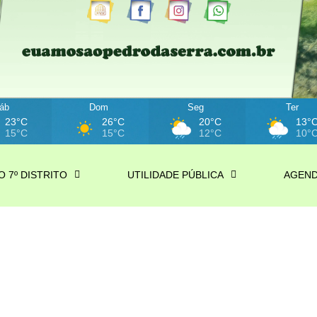
áb
Dom
Seg
Ter
23°C
26°C
20°C
13°
15°C
15°C
12°C
10°
O 7º DISTRITO
UTILIDADE PÚBLICA
AGEN