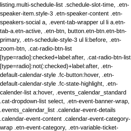
listing.multi-schedule-list .schedule-slot-time, .etn-
speaker-item.style-3 .etn-speaker-content .etn-
speakers-social a, .event-tab-wrapper ul li a.etn-
tab-a.etn-active, .etn-btn, button.etn-btn.etn-btn-
primary, .etn-schedule-style-3 ul li:before, .etn-
zoom-btn, .cat-radio-btn-list
[type=radio]:checked+label:after, .cat-radio-btn-list
[type=radio]:not(:checked)+label:after, .etn-
default-calendar-style .fc-button:hover, .etn-
default-calendar-style .fc-state-highlight, .etn-
calender-list a:hover, .events_calendar_standard
.cat-dropdown-list select, .etn-event-banner-wrap,
.events_calendar_list .calendar-event-details
.calendar-event-content .calendar-event-category-
wrap .etn-event-category, .etn-variable-ticket-