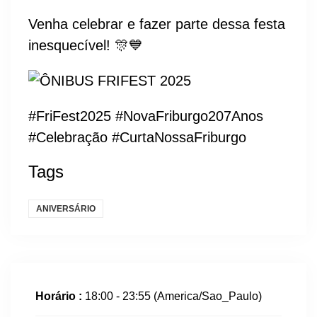
Venha celebrar e fazer parte dessa festa
inesquecível! 🎊💙
#FriFest2025
#NovaFriburgo207Anos
#Celebração
#CurtaNossaFriburgo
Tags
ANIVERSÁRIO
Horário :
18:00 - 23:55
(America/Sao_Paulo)