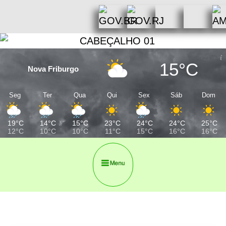
15°C
Nova Friburgo
Seg
Ter
Qua
Qui
Sex
Sáb
Dom
19°C
14°C
15°C
23°C
24°C
24°C
25°C
12°C
10°C
10°C
11°C
15°C
16°C
16°C