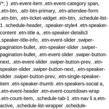
/*; } .etn-event-item .etn-event-category span,
.etn-btn, .attr-btn-primary, .etn-attendee-form
.etn-btn, .etn-ticket-widget .etn-btn, .schedule-list-
1 .schedule-header, .speaker-style4 .etn-speaker-
content .etn-title a, .etn-speaker-details3
.speaker-title-info, .etn-event-slider .swiper-
pagination-bullet, .etn-speaker-slider .swiper-
pagination-bullet, .etn-event-slider .swiper-button-
next, .etn-event-slider .swiper-button-prev, .etn-
speaker-slider .swiper-button-next, .etn-speaker-
slider .swiper-button-prev, .etn-single-speaker-
item .etn-speaker-thumb .etn-speakers-social a,
.etn-event-header .etn-event-countdown-wrap
.etn-count-item, .schedule-tab-1 .etn-nav li a.etn-
active, .schedule-list-wrapper .schedule-