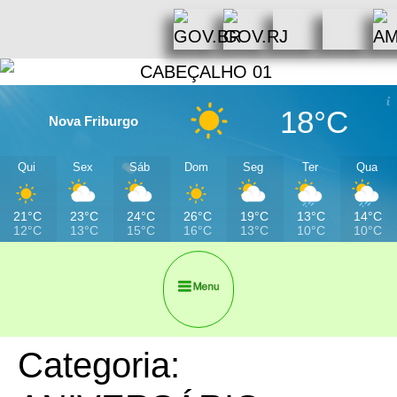
18°C
Nova Friburgo
Qui
Sex
Sáb
Dom
Seg
Ter
Qua
21°C
23°C
24°C
26°C
19°C
13°C
14°C
12°C
13°C
15°C
16°C
13°C
10°C
10°C
Categoria: