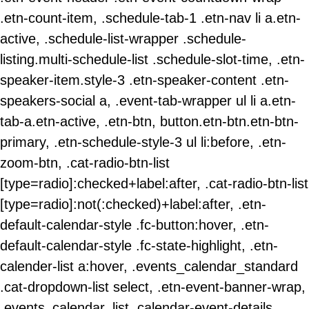
.etn-count-item, .schedule-tab-1 .etn-nav li a.etn-
active, .schedule-list-wrapper .schedule-
listing.multi-schedule-list .schedule-slot-time, .etn-
speaker-item.style-3 .etn-speaker-content .etn-
speakers-social a, .event-tab-wrapper ul li a.etn-
tab-a.etn-active, .etn-btn, button.etn-btn.etn-btn-
primary, .etn-schedule-style-3 ul li:before, .etn-
zoom-btn, .cat-radio-btn-list
[type=radio]:checked+label:after, .cat-radio-btn-list
[type=radio]:not(:checked)+label:after, .etn-
default-calendar-style .fc-button:hover, .etn-
default-calendar-style .fc-state-highlight, .etn-
calender-list a:hover, .events_calendar_standard
.cat-dropdown-list select, .etn-event-banner-wrap,
.events_calendar_list .calendar-event-details