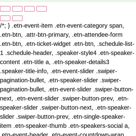
/*; } .etn-event-item .etn-event-category span,
.etn-btn, .attr-btn-primary, .etn-attendee-form
.etn-btn, .etn-ticket-widget .etn-btn, .schedule-list-
1 .schedule-header, .speaker-style4 .etn-speaker-
content .etn-title a, .etn-speaker-details3
.speaker-title-info, .etn-event-slider .swiper-
pagination-bullet, .etn-speaker-slider .swiper-
pagination-bullet, .etn-event-slider .swiper-button-
next, .etn-event-slider .swiper-button-prev, .etn-
speaker-slider .swiper-button-next, .etn-speaker-
slider .swiper-button-prev, .etn-single-speaker-
item .etn-speaker-thumb .etn-speakers-social a,
.etn-event-header .etn-event-countdown-wrap