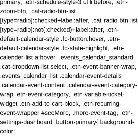
primary, .etn-schedule-style-3 ul li:before, .etn-
zoom-btn, .cat-radio-btn-list
[type=radio]:checked+label:after, .cat-radio-btn-list
[type=radio]:not(:checked)+label:after, .etn-
default-calendar-style .fc-button:hover, .etn-
default-calendar-style .fc-state-highlight, .etn-
calender-list a:hover, .events_calendar_standard
.cat-dropdown-list select, .etn-event-banner-wrap,
.events_calendar_list .calendar-event-details
.calendar-event-content .calendar-event-category-
wrap .etn-event-category, .etn-variable-ticket-
widget .etn-add-to-cart-block, .etn-recurring-
event-wrapper #seeMore, .more-event-tag, .etn-
settings-dashboard .button-primary{ background-
color: