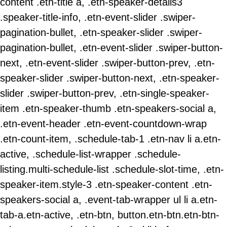
content .etn-title a, .etn-speaker-details3
.speaker-title-info, .etn-event-slider .swiper-
pagination-bullet, .etn-speaker-slider .swiper-
pagination-bullet, .etn-event-slider .swiper-button-
next, .etn-event-slider .swiper-button-prev, .etn-
speaker-slider .swiper-button-next, .etn-speaker-
slider .swiper-button-prev, .etn-single-speaker-
item .etn-speaker-thumb .etn-speakers-social a,
.etn-event-header .etn-event-countdown-wrap
.etn-count-item, .schedule-tab-1 .etn-nav li a.etn-
active, .schedule-list-wrapper .schedule-
listing.multi-schedule-list .schedule-slot-time, .etn-
speaker-item.style-3 .etn-speaker-content .etn-
speakers-social a, .event-tab-wrapper ul li a.etn-
tab-a.etn-active, .etn-btn, button.etn-btn.etn-btn-