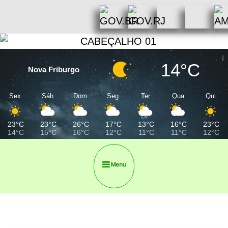
14°C
Nova Friburgo
Sex
Sáb
Dom
Seg
Ter
Qua
Qui
23°C
23°C
26°C
17°C
13°C
16°C
23°C
14°C
15°C
16°C
12°C
11°C
11°C
12°C