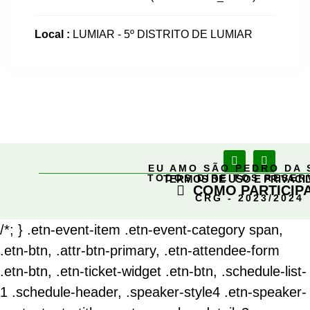
Local :
LUMIAR - 5º DISTRITO DE LUMIAR
EU AMO SÃO PEDRO DA 
TODOS DIREITOS RESE
TERMOS DE USO E PRIVACI
COMO PARTICIP
CRG - 2023/2024
/*; } .etn-event-item .etn-event-category span,
.etn-btn, .attr-btn-primary, .etn-attendee-form
.etn-btn, .etn-ticket-widget .etn-btn, .schedule-list-
1 .schedule-header, .speaker-style4 .etn-speaker-