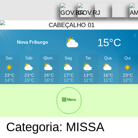
15°C
Nova Friburgo
Sex
Sáb
Dom
Seg
Ter
Qua
Qui
23°C
23°C
26°C
17°C
13°C
16°C
23°C
14°C
15°C
16°C
12°C
11°C
11°C
12°C
Categoria:
MISSA