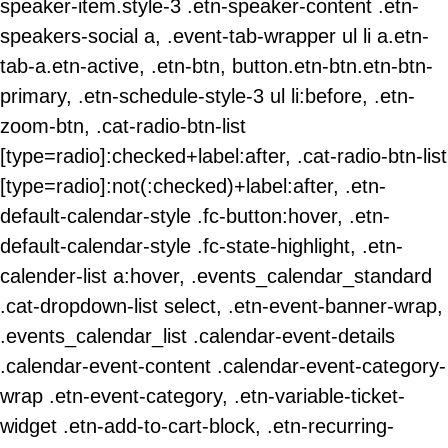
speaker-item.style-3 .etn-speaker-content .etn-
speakers-social a, .event-tab-wrapper ul li a.etn-
tab-a.etn-active, .etn-btn, button.etn-btn.etn-btn-
primary, .etn-schedule-style-3 ul li:before, .etn-
zoom-btn, .cat-radio-btn-list
[type=radio]:checked+label:after, .cat-radio-btn-list
[type=radio]:not(:checked)+label:after, .etn-
default-calendar-style .fc-button:hover, .etn-
default-calendar-style .fc-state-highlight, .etn-
calender-list a:hover, .events_calendar_standard
.cat-dropdown-list select, .etn-event-banner-wrap,
.events_calendar_list .calendar-event-details
.calendar-event-content .calendar-event-category-
wrap .etn-event-category, .etn-variable-ticket-
widget .etn-add-to-cart-block, .etn-recurring-