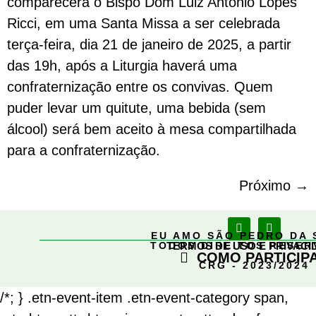
comparecerá o Bispo Dom Luiz Antônio Lopes
Ricci, em uma Santa Missa a ser celebrada
terça-feira, dia 21 de janeiro de 2025, a partir
das 19h, após a Liturgia haverá uma
confraternização entre os convivas. Quem
puder levar um quitute, uma bebida (sem
álcool) será bem aceito à mesa compartilhada
para a confraternização.
Próximo
→
EU AMO SÃO PEDRO DA 
TODOS DIREITOS RESE
TERMOS DE USO E PRIVACI
COMO PARTICIP
CRG - 2023/2024
/*; } .etn-event-item .etn-event-category span,