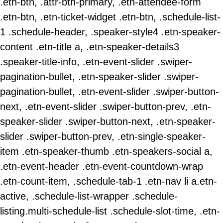
.etn-btn, .attr-btn-primary, .etn-attendee-form
.etn-btn, .etn-ticket-widget .etn-btn, .schedule-list-
1 .schedule-header, .speaker-style4 .etn-speaker-
content .etn-title a, .etn-speaker-details3
.speaker-title-info, .etn-event-slider .swiper-
pagination-bullet, .etn-speaker-slider .swiper-
pagination-bullet, .etn-event-slider .swiper-button-
next, .etn-event-slider .swiper-button-prev, .etn-
speaker-slider .swiper-button-next, .etn-speaker-
slider .swiper-button-prev, .etn-single-speaker-
item .etn-speaker-thumb .etn-speakers-social a,
.etn-event-header .etn-event-countdown-wrap
.etn-count-item, .schedule-tab-1 .etn-nav li a.etn-
active, .schedule-list-wrapper .schedule-
listing.multi-schedule-list .schedule-slot-time, .etn-