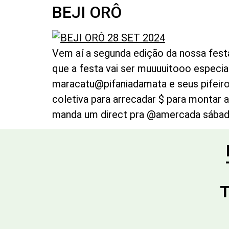
BEJI ORÔ
Vem aí a segunda edição da nossa festa
que a festa vai ser muuuuitooo espec
maracatu@pifaniadamata e seus pifeir
coletiva para arrecadar $ para montar 
manda um direct pra @amercada sábado 
T