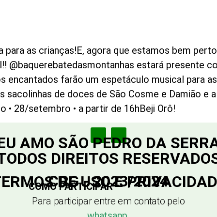
 para as crianças!E, agora que estamos bem perto 
ial!! @baquerebatedasmontanhas estará presente c
os encantados farão um espetáculo musical para a
as sacolinhas de doces de São Cosme e Damião e a 
• 28/setembro • a partir de 16hBeji Orô!
EU AMO SÃO PEDRO DA SERR
TODOS DIREITOS RESERVADO
CRG - 2023/2024
ERMOS DE USO E PRIVACIDA
COMO PARTICIPAR
Para participar entre em contato pelo
whatsapp
.