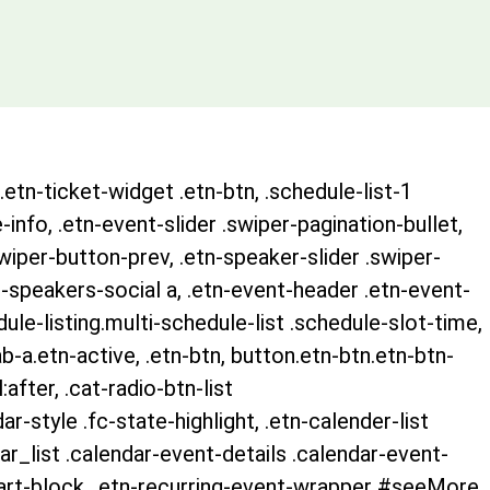
.etn-ticket-widget .etn-btn, .schedule-list-1
-info, .etn-event-slider .swiper-pagination-bullet,
swiper-button-prev, .etn-speaker-slider .swiper-
-speakers-social a, .etn-event-header .etn-event-
ule-listing.multi-schedule-list .schedule-slot-time,
b-a.etn-active, .etn-btn, button.etn-btn.etn-btn-
after, .cat-radio-btn-list
r-style .fc-state-highlight, .etn-calender-list
r_list .calendar-event-details .calendar-event-
cart-block, .etn-recurring-event-wrapper #seeMore,