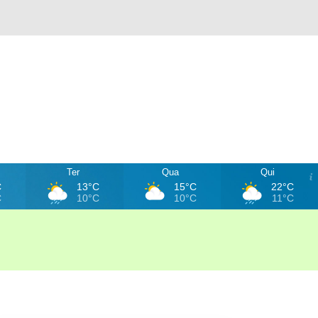
Ter
Qua
Qui
C
13°C
15°C
22°C
C
10°C
10°C
11°C