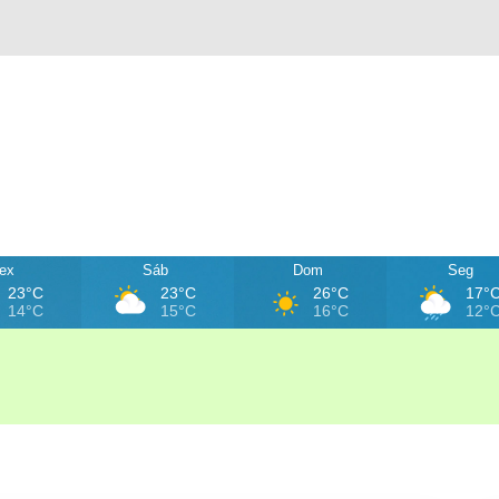
ex
Sáb
Dom
Seg
23°C
23°C
26°C
17°
14°C
15°C
16°C
12°