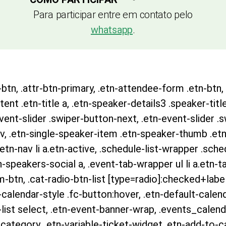
Para participar entre em contato pelo
whatsapp
.
btn, .attr-btn-primary, .etn-attendee-form .etn-btn, 
nt .etn-title a, .etn-speaker-details3 .speaker-title
event-slider .swiper-button-next, .etn-event-slider .
v, .etn-single-speaker-item .etn-speaker-thumb .etn
n-nav li a.etn-active, .schedule-list-wrapper .sched
speakers-social a, .event-tab-wrapper ul li a.etn-ta
m-btn, .cat-radio-btn-list [type=radio]:checked+label:
calendar-style .fc-button:hover, .etn-default-calenda
ist select, .etn-event-banner-wrap, .events_calenda
category, .etn-variable-ticket-widget .etn-add-to-