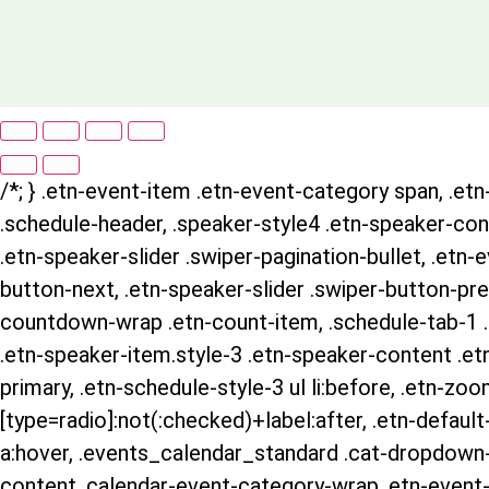
/*; } .etn-event-item .etn-event-category span, .etn-
.schedule-header, .speaker-style4 .etn-speaker-conte
.etn-speaker-slider .swiper-pagination-bullet, .etn-
button-next, .etn-speaker-slider .swiper-button-pre
countdown-wrap .etn-count-item, .schedule-tab-1 .et
.etn-speaker-item.style-3 .etn-speaker-content .etn-
primary, .etn-schedule-style-3 ul li:before, .etn-zoo
[type=radio]:not(:checked)+label:after, .etn-default-
a:hover, .events_calendar_standard .cat-dropdown-l
content .calendar-event-category-wrap .etn-event-