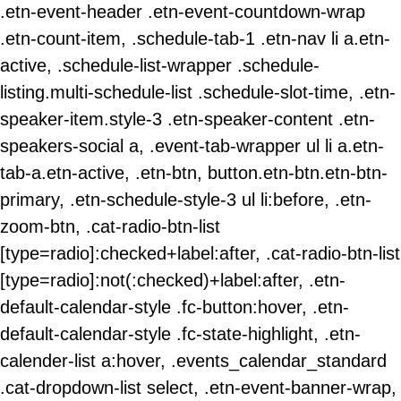
.etn-event-header .etn-event-countdown-wrap
.etn-count-item, .schedule-tab-1 .etn-nav li a.etn-
active, .schedule-list-wrapper .schedule-
listing.multi-schedule-list .schedule-slot-time, .etn-
speaker-item.style-3 .etn-speaker-content .etn-
speakers-social a, .event-tab-wrapper ul li a.etn-
tab-a.etn-active, .etn-btn, button.etn-btn.etn-btn-
primary, .etn-schedule-style-3 ul li:before, .etn-
zoom-btn, .cat-radio-btn-list
[type=radio]:checked+label:after, .cat-radio-btn-list
[type=radio]:not(:checked)+label:after, .etn-
default-calendar-style .fc-button:hover, .etn-
default-calendar-style .fc-state-highlight, .etn-
calender-list a:hover, .events_calendar_standard
.cat-dropdown-list select, .etn-event-banner-wrap,