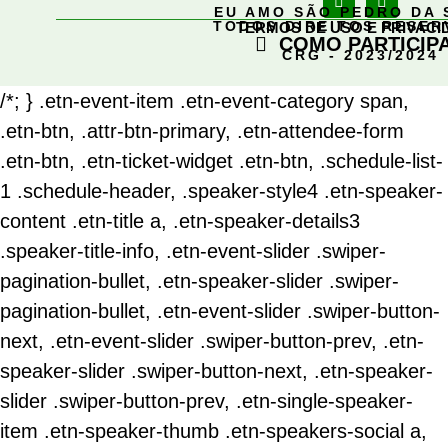
EU AMO SÃO PEDRO DA 
TODOS DIREITOS RESE
TERMOS DE USO E PRIVACI
COMO PARTICIP
CRG - 2023/2024
/*; } .etn-event-item .etn-event-category span,
.etn-btn, .attr-btn-primary, .etn-attendee-form
.etn-btn, .etn-ticket-widget .etn-btn, .schedule-list-
1 .schedule-header, .speaker-style4 .etn-speaker-
content .etn-title a, .etn-speaker-details3
.speaker-title-info, .etn-event-slider .swiper-
pagination-bullet, .etn-speaker-slider .swiper-
pagination-bullet, .etn-event-slider .swiper-button-
next, .etn-event-slider .swiper-button-prev, .etn-
speaker-slider .swiper-button-next, .etn-speaker-
slider .swiper-button-prev, .etn-single-speaker-
item .etn-speaker-thumb .etn-speakers-social a,