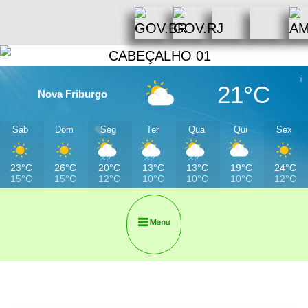
21°C
Nova Friburgo
Sáb
Dom
Seg
Ter
Qua
Qui
Sex
23°C
26°C
20°C
13°C
13°C
19°C
24°C
15°C
15°C
12°C
10°C
10°C
10°C
12°C