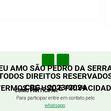
EU AMO SÃO PEDRO DA SERR
TODOS DIREITOS RESERVADO
CRG - 2023/2024
ERMOS DE USO E PRIVACIDA
COMO PARTICIPAR
Para participar entre em contato pelo
whatsapp
.