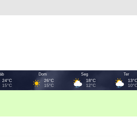
áb
Dom
Seg
Ter
24°C
26°C
18°C
13°
15°C
15°C
12°C
10°