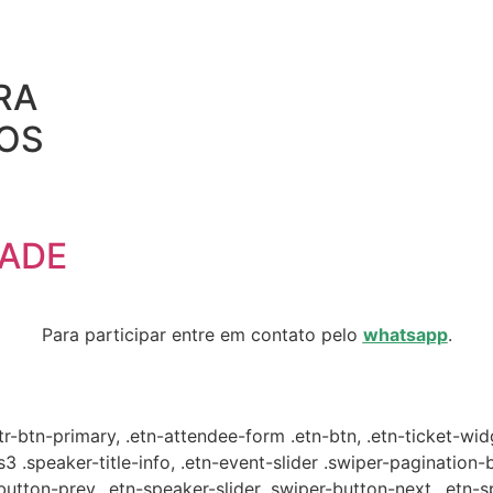
RA
DOS
DADE
Para participar entre em contato pelo
whatsapp
.
ttr-btn-primary, .etn-attendee-form .etn-btn, .etn-ticket-wid
s3 .speaker-title-info, .etn-event-slider .swiper-pagination-b
-button-prev, .etn-speaker-slider .swiper-button-next, .etn-