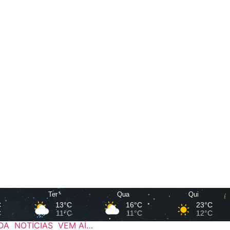
Ter
Qua
Qui
C
13°C
16°C
23°C
C
11°C
11°C
12°C
DA
NOTÍCIAS
VEM AÍ…