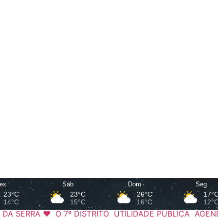
ex
Sáb
Dom
Seg
23°C
23°C
26°C
17°
14°C
15°C
16°C
12°
 DA SERRA ❤️
O 7º DISTRITO
UTILIDADE PÚBLICA
AGEN