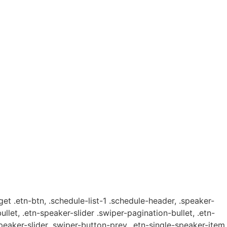
get .etn-btn, .schedule-list-1 .schedule-header, .speaker-
ullet, .etn-speaker-slider .swiper-pagination-bullet, .etn-
speaker-slider .swiper-button-prev, .etn-single-speaker-item