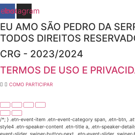
cebook
Instagram
EU AMO SÃO PEDRO DA SER
TODOS DIREITOS RESERVA
CRG - 2023/2024
TERMOS DE USO E PRIVACI
COMO PARTICIPAR
/*; } .etn-event-item .etn-event-category span, .etn-btn, .a
style4 .etn-speaker-content .etn-title a, .etn-speaker-detail
event-slider .swiper-button-next, .etn-event-slider .swiper