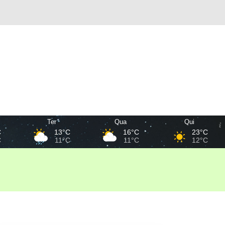
Ter
Qua
Qui
C
13°C
16°C
23°C
C
11°C
11°C
12°C