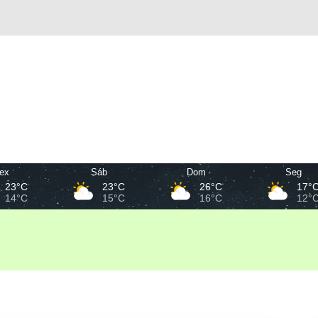
ex
Sáb
Dom
Seg
23°C
23°C
26°C
17°
14°C
15°C
16°C
12°