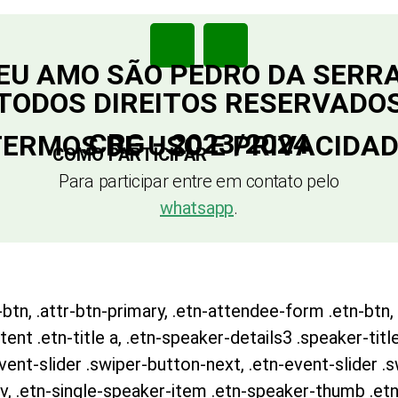
EU AMO SÃO PEDRO DA SERR
TODOS DIREITOS RESERVADO
CRG - 2023/2024
ERMOS DE USO E PRIVACIDA
COMO PARTICIPAR
Para participar entre em contato pelo
whatsapp
.
btn, .attr-btn-primary, .etn-attendee-form .etn-btn, 
nt .etn-title a, .etn-speaker-details3 .speaker-title
event-slider .swiper-button-next, .etn-event-slider .
v, .etn-single-speaker-item .etn-speaker-thumb .etn