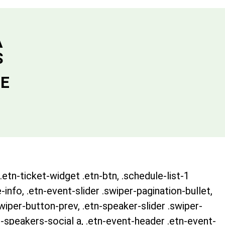
A
S
DE
.etn-ticket-widget .etn-btn, .schedule-list-1
-info, .etn-event-slider .swiper-pagination-bullet,
swiper-button-prev, .etn-speaker-slider .swiper-
-speakers-social a, .etn-event-header .etn-event-