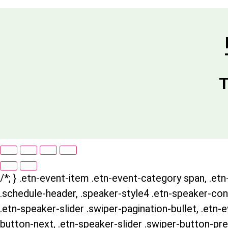
T
/*; } .etn-event-item .etn-event-category span, .etn-
.schedule-header, .speaker-style4 .etn-speaker-conte
.etn-speaker-slider .swiper-pagination-bullet, .etn-
button-next, .etn-speaker-slider .swiper-button-pre