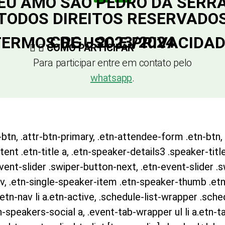
EU AMO SÃO PEDRO DA SERR
TODOS DIREITOS RESERVADO
CRG - 2023/2024
ERMOS DE USO E PRIVACIDA
COMO PARTICIPAR
Para participar entre em contato pelo
whatsapp
.
btn, .attr-btn-primary, .etn-attendee-form .etn-btn, 
nt .etn-title a, .etn-speaker-details3 .speaker-title
event-slider .swiper-button-next, .etn-event-slider .
v, .etn-single-speaker-item .etn-speaker-thumb .etn
n-nav li a.etn-active, .schedule-list-wrapper .sched
speakers-social a, .event-tab-wrapper ul li a.etn-ta