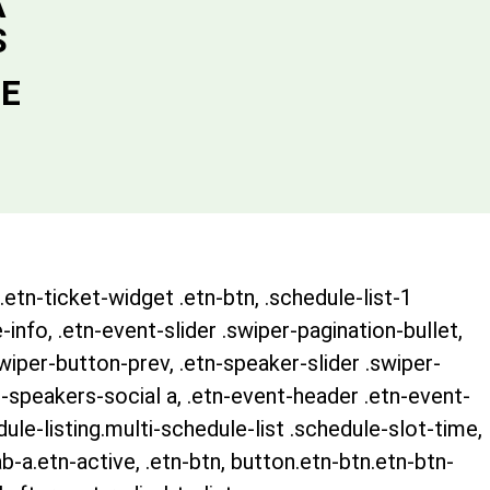
A
S
DE
.etn-ticket-widget .etn-btn, .schedule-list-1
-info, .etn-event-slider .swiper-pagination-bullet,
swiper-button-prev, .etn-speaker-slider .swiper-
-speakers-social a, .etn-event-header .etn-event-
ule-listing.multi-schedule-list .schedule-slot-time,
b-a.etn-active, .etn-btn, button.etn-btn.etn-btn-