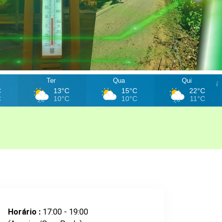
Ter
Qua
Qui
C
13°C
15°C
22°C
C
10°C
10°C
11°C
Horário :
17:00 - 19:00