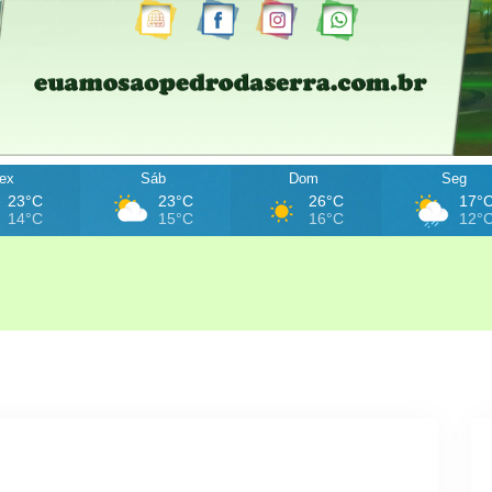
ex
Sáb
Dom
Seg
23°C
23°C
26°C
17°
14°C
15°C
16°C
12°