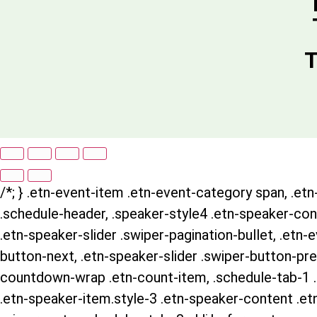
T
/*; } .etn-event-item .etn-event-category span, .etn-
.schedule-header, .speaker-style4 .etn-speaker-conte
.etn-speaker-slider .swiper-pagination-bullet, .etn-
button-next, .etn-speaker-slider .swiper-button-pre
countdown-wrap .etn-count-item, .schedule-tab-1 .et
.etn-speaker-item.style-3 .etn-speaker-content .etn-