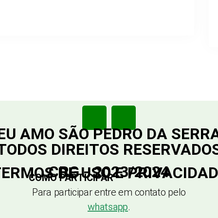
EU AMO SÃO PEDRO DA SERR
TODOS DIREITOS RESERVADO
CRG - 2023/2024
ERMOS DE USO E PRIVACIDA
COMO PARTICIPAR
Para participar entre em contato pelo
whatsapp
.