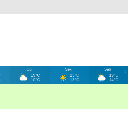
Qui
Sex
Sáb
C
19°C
23°C
19°C
C
10°C
13°C
14°C