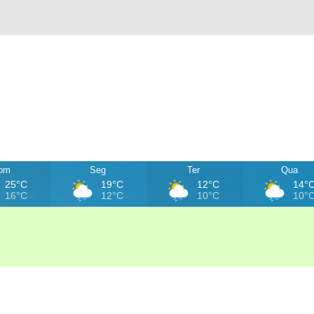
om
Seg
Ter
Qua
25°C
19°C
12°C
14°
16°C
12°C
10°C
10°