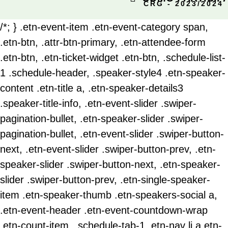
CRG - 2023/2024
/*; } .etn-event-item .etn-event-category span,
.etn-btn, .attr-btn-primary, .etn-attendee-form
.etn-btn, .etn-ticket-widget .etn-btn, .schedule-list-
1 .schedule-header, .speaker-style4 .etn-speaker-
content .etn-title a, .etn-speaker-details3
.speaker-title-info, .etn-event-slider .swiper-
pagination-bullet, .etn-speaker-slider .swiper-
pagination-bullet, .etn-event-slider .swiper-button-
next, .etn-event-slider .swiper-button-prev, .etn-
speaker-slider .swiper-button-next, .etn-speaker-
slider .swiper-button-prev, .etn-single-speaker-
item .etn-speaker-thumb .etn-speakers-social a,
.etn-event-header .etn-event-countdown-wrap
.etn-count-item, .schedule-tab-1 .etn-nav li a.etn-