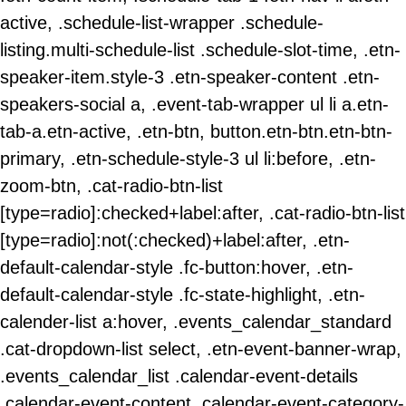
active, .schedule-list-wrapper .schedule-
listing.multi-schedule-list .schedule-slot-time, .etn-
speaker-item.style-3 .etn-speaker-content .etn-
speakers-social a, .event-tab-wrapper ul li a.etn-
tab-a.etn-active, .etn-btn, button.etn-btn.etn-btn-
primary, .etn-schedule-style-3 ul li:before, .etn-
zoom-btn, .cat-radio-btn-list
[type=radio]:checked+label:after, .cat-radio-btn-list
[type=radio]:not(:checked)+label:after, .etn-
default-calendar-style .fc-button:hover, .etn-
default-calendar-style .fc-state-highlight, .etn-
calender-list a:hover, .events_calendar_standard
.cat-dropdown-list select, .etn-event-banner-wrap,
.events_calendar_list .calendar-event-details
.calendar-event-content .calendar-event-category-