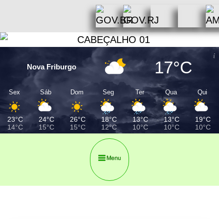
17°C
Nova Friburgo
Sex
Sáb
Dom
Seg
Ter
Qua
Qui
23°C
24°C
26°C
18°C
13°C
13°C
19°C
14°C
15°C
15°C
12°C
10°C
10°C
10°C