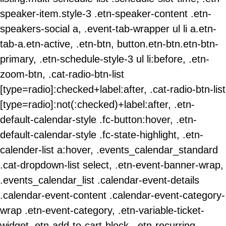
speaker-item.style-3 .etn-speaker-content .etn-
speakers-social a, .event-tab-wrapper ul li a.etn-
tab-a.etn-active, .etn-btn, button.etn-btn.etn-btn-
primary, .etn-schedule-style-3 ul li:before, .etn-
zoom-btn, .cat-radio-btn-list
[type=radio]:checked+label:after, .cat-radio-btn-list
[type=radio]:not(:checked)+label:after, .etn-
default-calendar-style .fc-button:hover, .etn-
default-calendar-style .fc-state-highlight, .etn-
calender-list a:hover, .events_calendar_standard
.cat-dropdown-list select, .etn-event-banner-wrap,
.events_calendar_list .calendar-event-details
.calendar-event-content .calendar-event-category-
wrap .etn-event-category, .etn-variable-ticket-
widget .etn-add-to-cart-block, .etn-recurring-