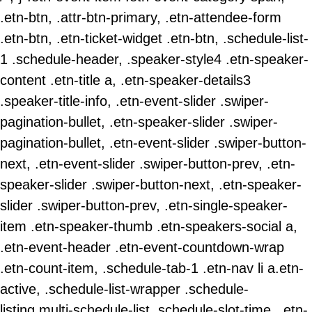
.etn-btn, .attr-btn-primary, .etn-attendee-form
.etn-btn, .etn-ticket-widget .etn-btn, .schedule-list-
1 .schedule-header, .speaker-style4 .etn-speaker-
content .etn-title a, .etn-speaker-details3
.speaker-title-info, .etn-event-slider .swiper-
pagination-bullet, .etn-speaker-slider .swiper-
pagination-bullet, .etn-event-slider .swiper-button-
next, .etn-event-slider .swiper-button-prev, .etn-
speaker-slider .swiper-button-next, .etn-speaker-
slider .swiper-button-prev, .etn-single-speaker-
item .etn-speaker-thumb .etn-speakers-social a,
.etn-event-header .etn-event-countdown-wrap
.etn-count-item, .schedule-tab-1 .etn-nav li a.etn-
active, .schedule-list-wrapper .schedule-
listing.multi-schedule-list .schedule-slot-time, .etn-