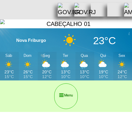
23°C
Nova Friburgo
Sáb
Dom
Seg
Ter
Qua
Qui
Sex
23°C
26°C
20°C
13°C
13°C
19°C
24°C
15°C
15°C
12°C
10°C
10°C
10°C
12°C