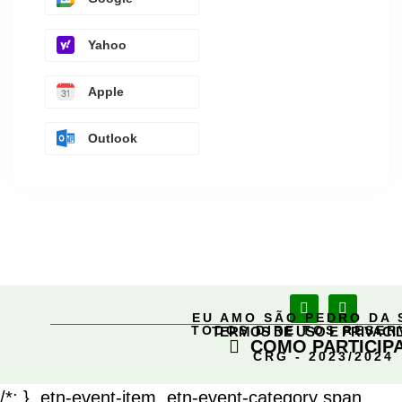
Yahoo
Apple
Outlook
EU AMO SÃO PEDRO DA 
TODOS DIREITOS RESE
TERMOS DE USO E PRIVACI
COMO PARTICIP
CRG - 2023/2024
/*; } .etn-event-item .etn-event-category span,