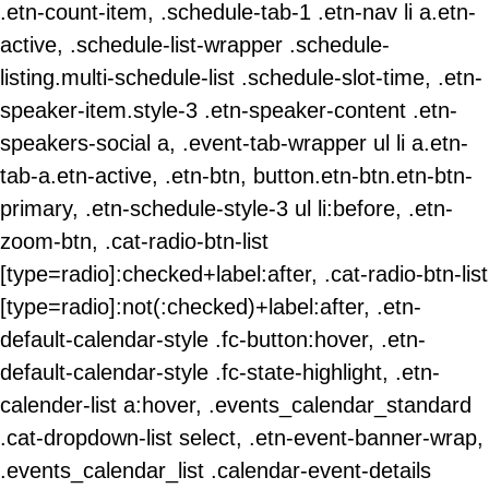
.etn-count-item, .schedule-tab-1 .etn-nav li a.etn-
active, .schedule-list-wrapper .schedule-
listing.multi-schedule-list .schedule-slot-time, .etn-
speaker-item.style-3 .etn-speaker-content .etn-
speakers-social a, .event-tab-wrapper ul li a.etn-
tab-a.etn-active, .etn-btn, button.etn-btn.etn-btn-
primary, .etn-schedule-style-3 ul li:before, .etn-
zoom-btn, .cat-radio-btn-list
[type=radio]:checked+label:after, .cat-radio-btn-list
[type=radio]:not(:checked)+label:after, .etn-
default-calendar-style .fc-button:hover, .etn-
default-calendar-style .fc-state-highlight, .etn-
calender-list a:hover, .events_calendar_standard
.cat-dropdown-list select, .etn-event-banner-wrap,
.events_calendar_list .calendar-event-details