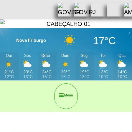
17°C
Nova Friburgo
Qui
Sex
Sáb
Dom
Seg
Ter
Qua
21°C
23°C
24°C
26°C
19°C
13°C
14°C
12°C
13°C
15°C
16°C
13°C
10°C
10°C