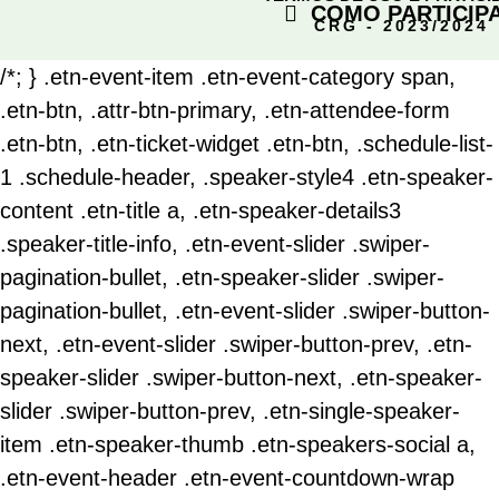
COMO PARTICIP
CRG - 2023/2024
/*; } .etn-event-item .etn-event-category span,
.etn-btn, .attr-btn-primary, .etn-attendee-form
.etn-btn, .etn-ticket-widget .etn-btn, .schedule-list-
1 .schedule-header, .speaker-style4 .etn-speaker-
content .etn-title a, .etn-speaker-details3
.speaker-title-info, .etn-event-slider .swiper-
pagination-bullet, .etn-speaker-slider .swiper-
pagination-bullet, .etn-event-slider .swiper-button-
next, .etn-event-slider .swiper-button-prev, .etn-
speaker-slider .swiper-button-next, .etn-speaker-
slider .swiper-button-prev, .etn-single-speaker-
item .etn-speaker-thumb .etn-speakers-social a,
.etn-event-header .etn-event-countdown-wrap