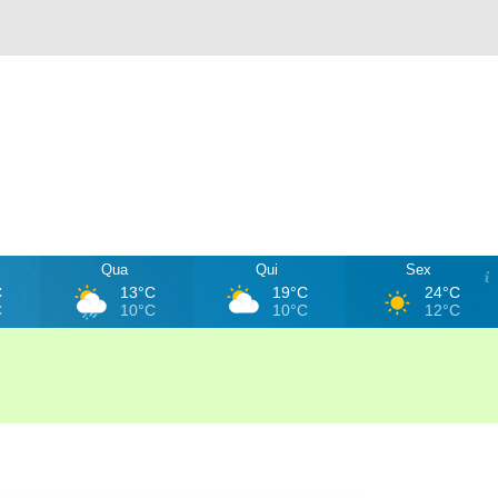
Qua
Qui
Sex
C
13°C
19°C
24°C
C
10°C
10°C
12°C