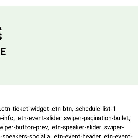
A
S
DE
.etn-ticket-widget .etn-btn, .schedule-list-1
-info, .etn-event-slider .swiper-pagination-bullet,
swiper-button-prev, .etn-speaker-slider .swiper-
-speakers-social a, .etn-event-header .etn-event-