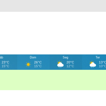
áb
Dom
Seg
Ter
23°C
26°C
20°C
13°
15°C
15°C
12°C
10°