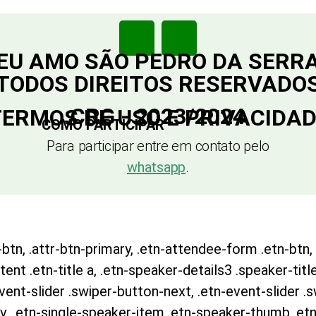
EU AMO SÃO PEDRO DA SERR
TODOS DIREITOS RESERVADO
CRG - 2023/2024
ERMOS DE USO E PRIVACIDA
COMO PARTICIPAR
Para participar entre em contato pelo
whatsapp
.
btn, .attr-btn-primary, .etn-attendee-form .etn-btn, 
nt .etn-title a, .etn-speaker-details3 .speaker-title
event-slider .swiper-button-next, .etn-event-slider .
v, .etn-single-speaker-item .etn-speaker-thumb .etn