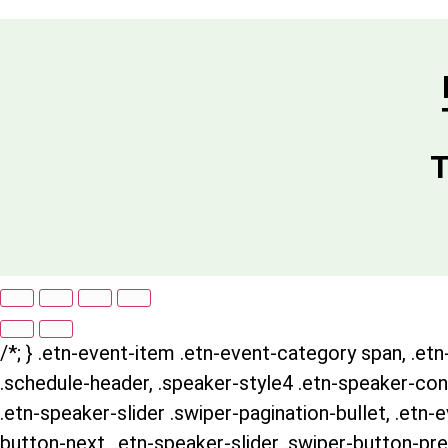
T
/*; } .etn-event-item .etn-event-category span, .etn-
.schedule-header, .speaker-style4 .etn-speaker-conte
.etn-speaker-slider .swiper-pagination-bullet, .etn-
button-next, .etn-speaker-slider .swiper-button-pre