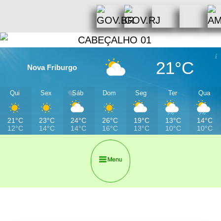
21°C
Nova Friburgo
Qui
Sex
Sáb
Dom
Seg
Ter
Qua
21°C
23°C
24°C
26°C
19°C
13°C
14°C
12°C
14°C
14°C
16°C
13°C
10°C
10°C