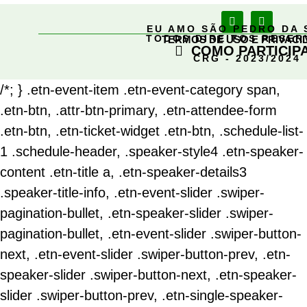
EU AMO SÃO PEDRO DA 
TODOS DIREITOS RESE
TERMOS DE USO E PRIVACI
COMO PARTICIP
CRG - 2023/2024
/*; } .etn-event-item .etn-event-category span,
.etn-btn, .attr-btn-primary, .etn-attendee-form
.etn-btn, .etn-ticket-widget .etn-btn, .schedule-list-
1 .schedule-header, .speaker-style4 .etn-speaker-
content .etn-title a, .etn-speaker-details3
.speaker-title-info, .etn-event-slider .swiper-
pagination-bullet, .etn-speaker-slider .swiper-
pagination-bullet, .etn-event-slider .swiper-button-
next, .etn-event-slider .swiper-button-prev, .etn-
speaker-slider .swiper-button-next, .etn-speaker-
slider .swiper-button-prev, .etn-single-speaker-