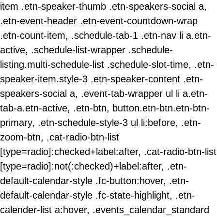
item .etn-speaker-thumb .etn-speakers-social a,
.etn-event-header .etn-event-countdown-wrap
.etn-count-item, .schedule-tab-1 .etn-nav li a.etn-
active, .schedule-list-wrapper .schedule-
listing.multi-schedule-list .schedule-slot-time, .etn-
speaker-item.style-3 .etn-speaker-content .etn-
speakers-social a, .event-tab-wrapper ul li a.etn-
tab-a.etn-active, .etn-btn, button.etn-btn.etn-btn-
primary, .etn-schedule-style-3 ul li:before, .etn-
zoom-btn, .cat-radio-btn-list
[type=radio]:checked+label:after, .cat-radio-btn-list
[type=radio]:not(:checked)+label:after, .etn-
default-calendar-style .fc-button:hover, .etn-
default-calendar-style .fc-state-highlight, .etn-
calender-list a:hover, .events_calendar_standard