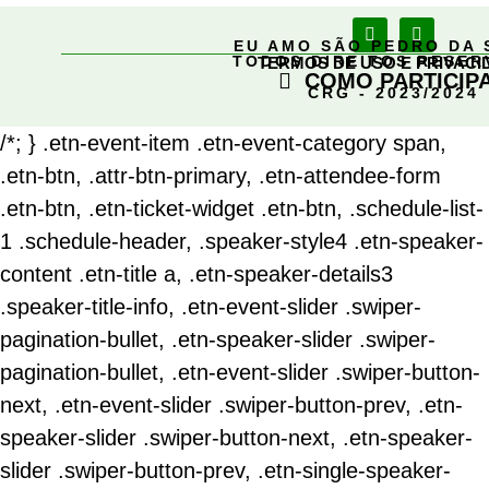
EU AMO SÃO PEDRO DA 
TODOS DIREITOS RESE
TERMOS DE USO E PRIVACI
COMO PARTICIP
CRG - 2023/2024
/*; } .etn-event-item .etn-event-category span,
.etn-btn, .attr-btn-primary, .etn-attendee-form
.etn-btn, .etn-ticket-widget .etn-btn, .schedule-list-
1 .schedule-header, .speaker-style4 .etn-speaker-
content .etn-title a, .etn-speaker-details3
.speaker-title-info, .etn-event-slider .swiper-
pagination-bullet, .etn-speaker-slider .swiper-
pagination-bullet, .etn-event-slider .swiper-button-
next, .etn-event-slider .swiper-button-prev, .etn-
speaker-slider .swiper-button-next, .etn-speaker-
slider .swiper-button-prev, .etn-single-speaker-