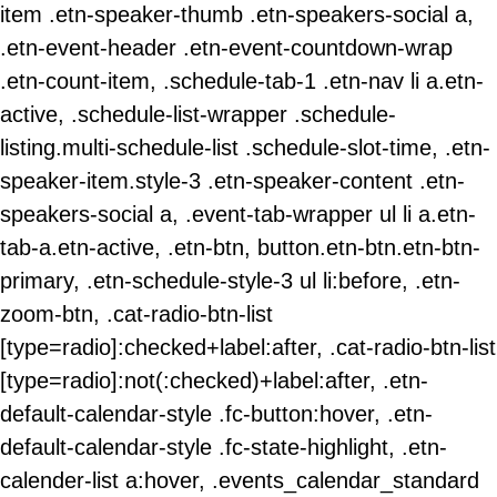
item .etn-speaker-thumb .etn-speakers-social a,
.etn-event-header .etn-event-countdown-wrap
.etn-count-item, .schedule-tab-1 .etn-nav li a.etn-
active, .schedule-list-wrapper .schedule-
listing.multi-schedule-list .schedule-slot-time, .etn-
speaker-item.style-3 .etn-speaker-content .etn-
speakers-social a, .event-tab-wrapper ul li a.etn-
tab-a.etn-active, .etn-btn, button.etn-btn.etn-btn-
primary, .etn-schedule-style-3 ul li:before, .etn-
zoom-btn, .cat-radio-btn-list
[type=radio]:checked+label:after, .cat-radio-btn-list
[type=radio]:not(:checked)+label:after, .etn-
default-calendar-style .fc-button:hover, .etn-
default-calendar-style .fc-state-highlight, .etn-
calender-list a:hover, .events_calendar_standard