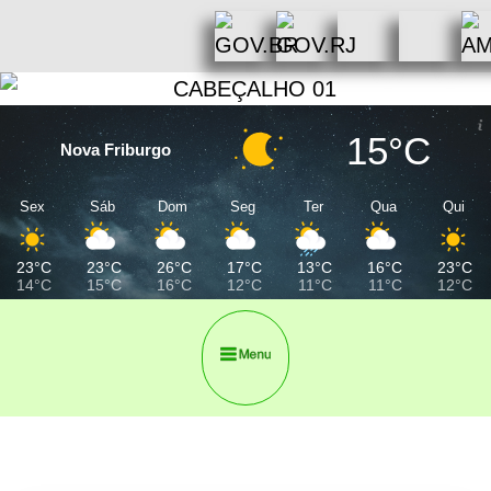
15°C
Nova Friburgo
Sex
Sáb
Dom
Seg
Ter
Qua
Qui
23°C
23°C
26°C
17°C
13°C
16°C
23°C
14°C
15°C
16°C
12°C
11°C
11°C
12°C