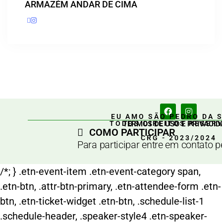
ARMAZÉM ANDAR DE CIMA
EU AMO SÃO PEDRO DA 
TERMOS DE USO E PRIVACID
TODOS DIREITOS RESER
COMO PARTICIPAR
CRG - 2023/2024
Para participar entre em contato 
/*; } .etn-event-item .etn-event-category span,
.etn-btn, .attr-btn-primary, .etn-attendee-form .etn-
btn, .etn-ticket-widget .etn-btn, .schedule-list-1
.schedule-header, .speaker-style4 .etn-speaker-