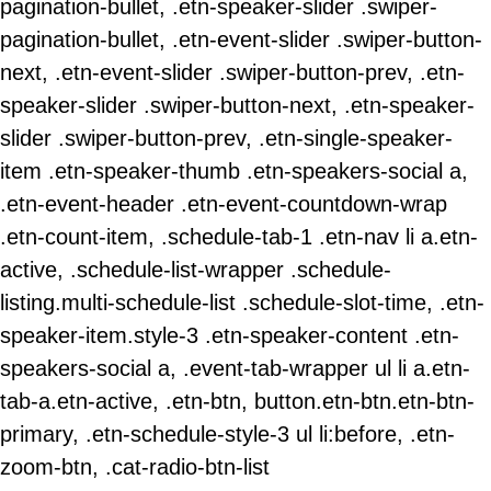
pagination-bullet, .etn-speaker-slider .swiper-
pagination-bullet, .etn-event-slider .swiper-button-
next, .etn-event-slider .swiper-button-prev, .etn-
speaker-slider .swiper-button-next, .etn-speaker-
slider .swiper-button-prev, .etn-single-speaker-
item .etn-speaker-thumb .etn-speakers-social a,
.etn-event-header .etn-event-countdown-wrap
.etn-count-item, .schedule-tab-1 .etn-nav li a.etn-
active, .schedule-list-wrapper .schedule-
listing.multi-schedule-list .schedule-slot-time, .etn-
speaker-item.style-3 .etn-speaker-content .etn-
speakers-social a, .event-tab-wrapper ul li a.etn-
tab-a.etn-active, .etn-btn, button.etn-btn.etn-btn-
primary, .etn-schedule-style-3 ul li:before, .etn-
zoom-btn, .cat-radio-btn-list