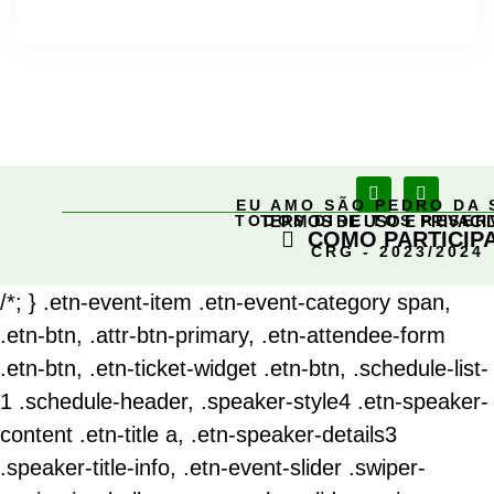
EU AMO SÃO PEDRO DA 
TODOS DIREITOS RESE
TERMOS DE USO E PRIVACI
COMO PARTICIP
CRG - 2023/2024
/*; } .etn-event-item .etn-event-category span,
.etn-btn, .attr-btn-primary, .etn-attendee-form
.etn-btn, .etn-ticket-widget .etn-btn, .schedule-list-
1 .schedule-header, .speaker-style4 .etn-speaker-
content .etn-title a, .etn-speaker-details3
.speaker-title-info, .etn-event-slider .swiper-