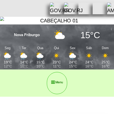
15°C
Nova Friburgo
Seg
Ter
Qua
Qui
Sex
Sáb
Dom
19°C
14°C
15°C
23°C
24°C
24°C
25°C
12°C
10°C
10°C
11°C
15°C
16°C
16°C