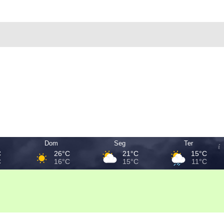
Dom
Seg
Ter
C
26°C
21°C
15°C
C
16°C
15°C
11°C