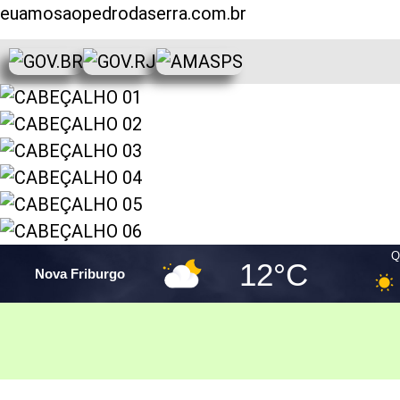
euamosaopedrodaserra.com.br
Q
12°C
Nova Friburgo