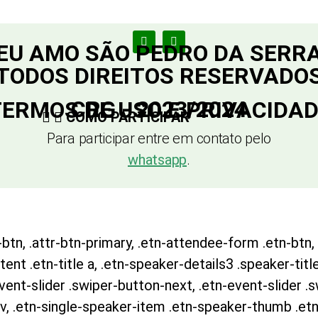
EU AMO SÃO PEDRO DA SERR
TODOS DIREITOS RESERVADO
CRG - 2023/2024
ERMOS DE USO E PRIVACIDA
COMO PARTICIPAR
Para participar entre em contato pelo
whatsapp
.
btn, .attr-btn-primary, .etn-attendee-form .etn-btn, 
nt .etn-title a, .etn-speaker-details3 .speaker-title
event-slider .swiper-button-next, .etn-event-slider .
v, .etn-single-speaker-item .etn-speaker-thumb .etn