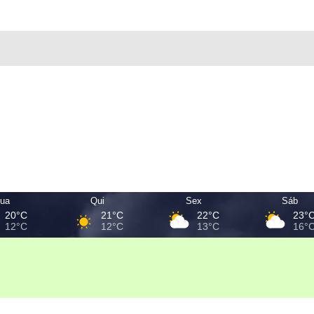
ua
Qui
Sex
Sáb
20°C
21°C
22°C
23°
12°C
12°C
13°C
16°