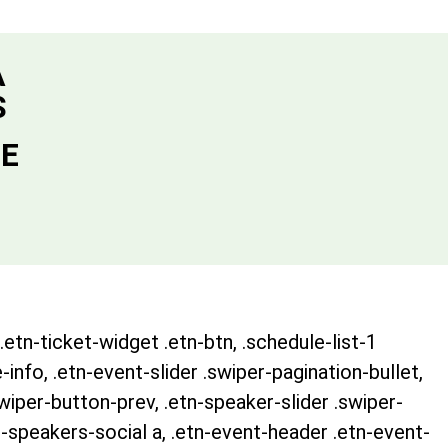
A
S
DE
.etn-ticket-widget .etn-btn, .schedule-list-1
-info, .etn-event-slider .swiper-pagination-bullet,
swiper-button-prev, .etn-speaker-slider .swiper-
-speakers-social a, .etn-event-header .etn-event-