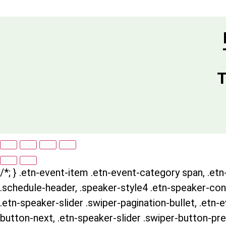
T
/*; } .etn-event-item .etn-event-category span, .etn-
.schedule-header, .speaker-style4 .etn-speaker-conte
.etn-speaker-slider .swiper-pagination-bullet, .etn-
button-next, .etn-speaker-slider .swiper-button-pre