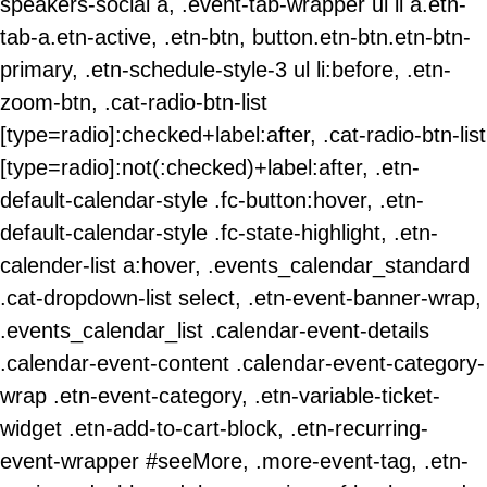
speakers-social a, .event-tab-wrapper ul li a.etn-
tab-a.etn-active, .etn-btn, button.etn-btn.etn-btn-
primary, .etn-schedule-style-3 ul li:before, .etn-
zoom-btn, .cat-radio-btn-list
[type=radio]:checked+label:after, .cat-radio-btn-list
[type=radio]:not(:checked)+label:after, .etn-
default-calendar-style .fc-button:hover, .etn-
default-calendar-style .fc-state-highlight, .etn-
calender-list a:hover, .events_calendar_standard
.cat-dropdown-list select, .etn-event-banner-wrap,
.events_calendar_list .calendar-event-details
.calendar-event-content .calendar-event-category-
wrap .etn-event-category, .etn-variable-ticket-
widget .etn-add-to-cart-block, .etn-recurring-
event-wrapper #seeMore, .more-event-tag, .etn-