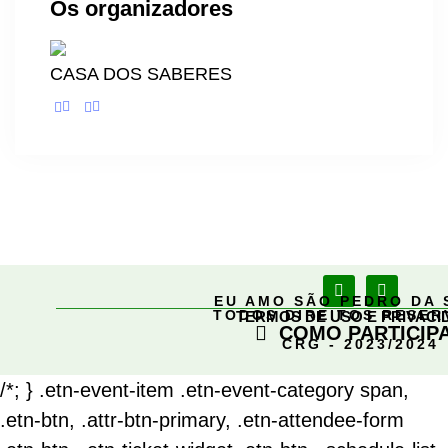
Os organizadores
CASA DOS SABERES
EU AMO SÃO PEDRO DA 
TODOS DIREITOS RESE
TERMOS DE USO E PRIVACI
COMO PARTICIP
CRG - 2023/2024
/*; } .etn-event-item .etn-event-category span,
.etn-btn, .attr-btn-primary, .etn-attendee-form