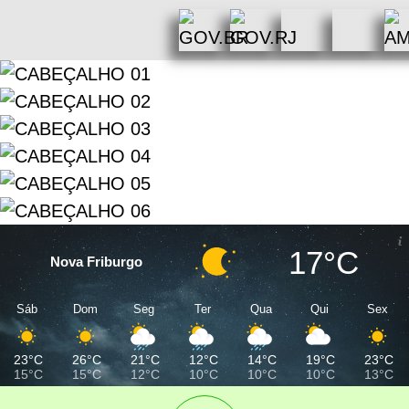
17°C
Nova Friburgo
Sáb
Dom
Seg
Ter
Qua
Qui
Sex
23°C
26°C
21°C
12°C
14°C
19°C
23°C
15°C
15°C
12°C
10°C
10°C
10°C
13°C