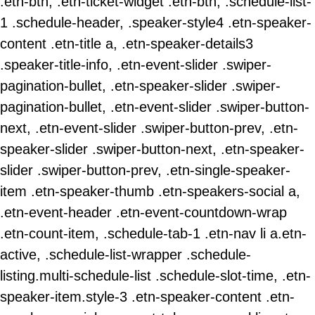
.etn-btn, .etn-ticket-widget .etn-btn, .schedule-list-
1 .schedule-header, .speaker-style4 .etn-speaker-
content .etn-title a, .etn-speaker-details3
.speaker-title-info, .etn-event-slider .swiper-
pagination-bullet, .etn-speaker-slider .swiper-
pagination-bullet, .etn-event-slider .swiper-button-
next, .etn-event-slider .swiper-button-prev, .etn-
speaker-slider .swiper-button-next, .etn-speaker-
slider .swiper-button-prev, .etn-single-speaker-
item .etn-speaker-thumb .etn-speakers-social a,
.etn-event-header .etn-event-countdown-wrap
.etn-count-item, .schedule-tab-1 .etn-nav li a.etn-
active, .schedule-list-wrapper .schedule-
listing.multi-schedule-list .schedule-slot-time, .etn-
speaker-item.style-3 .etn-speaker-content .etn-