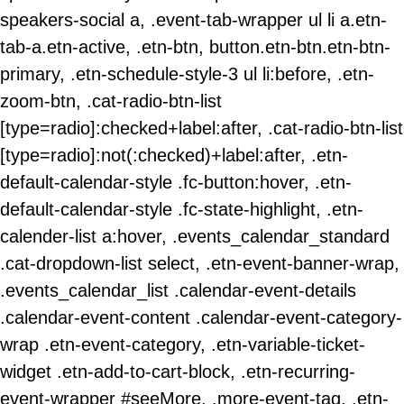
speakers-social a, .event-tab-wrapper ul li a.etn-
tab-a.etn-active, .etn-btn, button.etn-btn.etn-btn-
primary, .etn-schedule-style-3 ul li:before, .etn-
zoom-btn, .cat-radio-btn-list
[type=radio]:checked+label:after, .cat-radio-btn-list
[type=radio]:not(:checked)+label:after, .etn-
default-calendar-style .fc-button:hover, .etn-
default-calendar-style .fc-state-highlight, .etn-
calender-list a:hover, .events_calendar_standard
.cat-dropdown-list select, .etn-event-banner-wrap,
.events_calendar_list .calendar-event-details
.calendar-event-content .calendar-event-category-
wrap .etn-event-category, .etn-variable-ticket-
widget .etn-add-to-cart-block, .etn-recurring-
event-wrapper #seeMore, .more-event-tag, .etn-