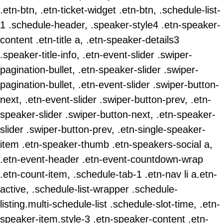
.etn-btn, .etn-ticket-widget .etn-btn, .schedule-list-
1 .schedule-header, .speaker-style4 .etn-speaker-
content .etn-title a, .etn-speaker-details3
.speaker-title-info, .etn-event-slider .swiper-
pagination-bullet, .etn-speaker-slider .swiper-
pagination-bullet, .etn-event-slider .swiper-button-
next, .etn-event-slider .swiper-button-prev, .etn-
speaker-slider .swiper-button-next, .etn-speaker-
slider .swiper-button-prev, .etn-single-speaker-
item .etn-speaker-thumb .etn-speakers-social a,
.etn-event-header .etn-event-countdown-wrap
.etn-count-item, .schedule-tab-1 .etn-nav li a.etn-
active, .schedule-list-wrapper .schedule-
listing.multi-schedule-list .schedule-slot-time, .etn-
speaker-item.style-3 .etn-speaker-content .etn-