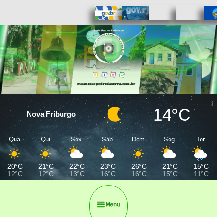
14°C
Nova Friburgo
Qua
Qui
Sex
Sáb
Dom
Seg
Ter
20°C
21°C
22°C
23°C
26°C
21°C
15°C
12°C
12°C
13°C
16°C
16°C
15°C
11°C