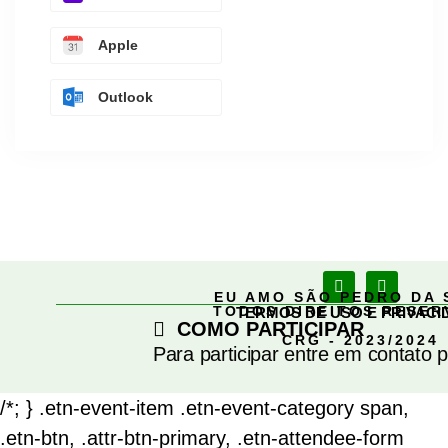
Apple
Outlook
EU AMO SÃO PEDRO DA 
TODOS DIREITOS RESE
TERMOS DE USO E PRIVACI
COMO PARTICIPAR
CRG - 2023/2024
Para participar entre em contato 
/*; } .etn-event-item .etn-event-category span,
.etn-btn, .attr-btn-primary, .etn-attendee-form