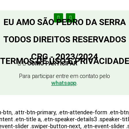
EU AMO SÃO PEDRO DA SERRA
TODOS DIREITOS RESERVADOS
CRG - 2023/2024
TERMOS DE USO E PRIVACIDAD
COMO PARTICIPAR
Para participar entre em contato pelo
whatsapp
.
-btn, .attr-btn-primary, .etn-attendee-form .etn-btn,
nt .etn-title a, .etn-speaker-details3 .speaker-title
-event-slider .swiper-button-next, .etn-event-slider 