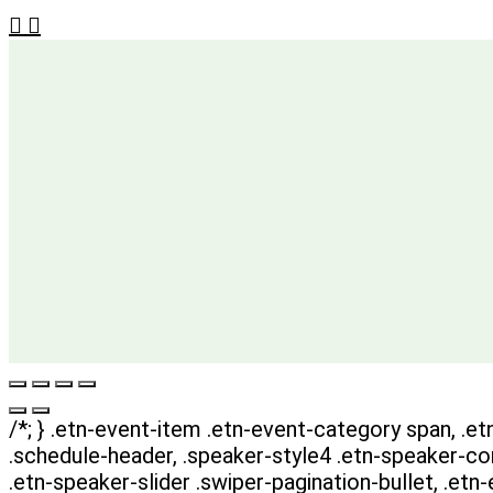
/*; } .etn-event-item .etn-event-category span, .etn
.schedule-header, .speaker-style4 .etn-speaker-conte
.etn-speaker-slider .swiper-pagination-bullet, .etn