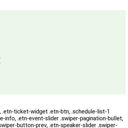
E
 .etn-ticket-widget .etn-btn, .schedule-list-1
-info, .etn-event-slider .swiper-pagination-bullet,
.swiper-button-prev, .etn-speaker-slider .swiper-