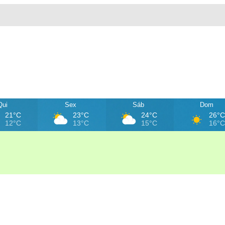
Qui
Sex
Sáb
Dom
21°C
23°C
24°C
26°
12°C
13°C
15°C
16°