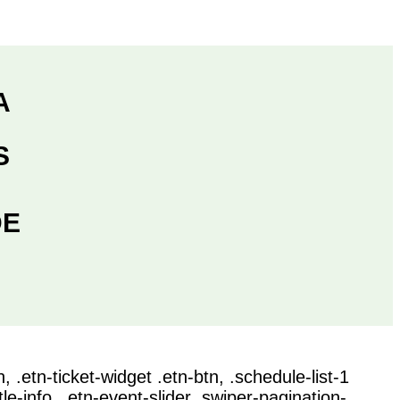
A
S
DE
, .etn-ticket-widget .etn-btn, .schedule-list-1
le-info, .etn-event-slider .swiper-pagination-