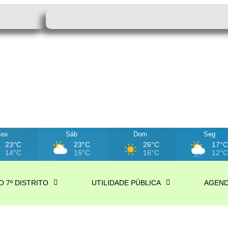
Sex
Sáb
Dom
Seg
23°C
23°C
26°C
17°
14°C
15°C
16°C
12°
O 7º DISTRITO
UTILIDADE PÚBLICA
AGEN