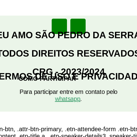
EU AMO SÃO PEDRO DA SERR
TODOS DIREITOS RESERVADO
CRG - 2023/2024
ERMOS DE USO E PRIVACIDA
COMO PARTICIPAR
Para participar entre em contato pelo
whatsapp
.
n-btn, .attr-btn-primary, .etn-attendee-form .etn-btn
ent .etn-title a, .etn-speaker-details3 .speaker-tit