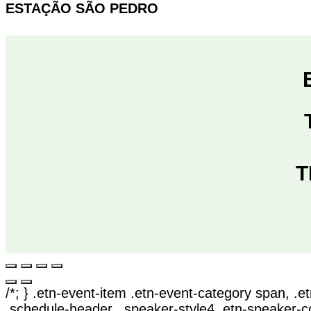
ESTAÇÃO SÃO PEDRO
T
/*; } .etn-event-item .etn-event-category span, .et
.schedule-header, .speaker-style4 .etn-speaker-cont