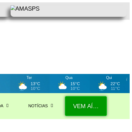
Ter
Qua
Qui
C
13°C
15°C
22°C
C
10°C
10°C
11°C
VEM AÍ…
DA
NOTÍCIAS