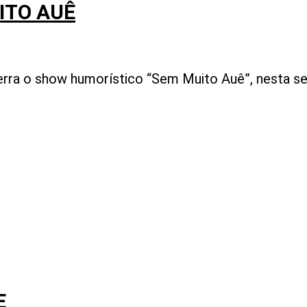
ITO AUÊ
ra o show humorístico “Sem Muito Auê”, nesta sext
E