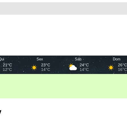
Qui
Sex
Sáb
Dom
21°C
23°C
24°C
26°
12°C
14°C
14°C
16°
y