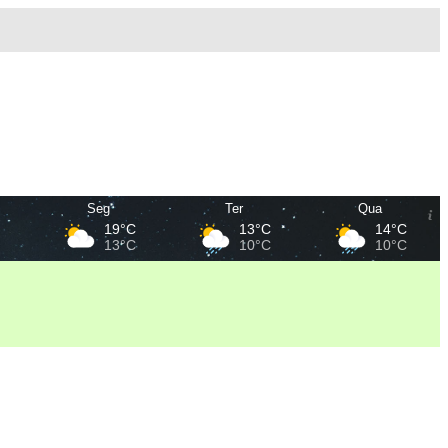
Seg
Ter
Qua
C
19°C
13°C
14°C
C
13°C
10°C
10°C