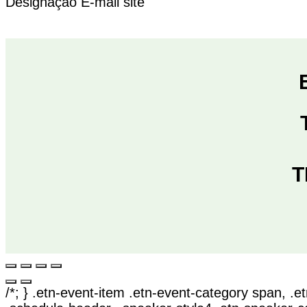
Designação
E-mail
site
T
/*; } .etn-event-item .etn-event-category span, .et