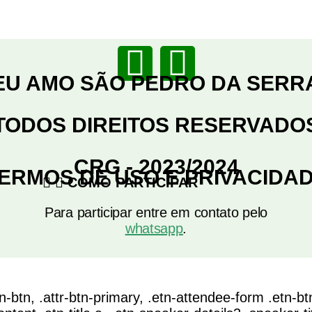
EU AMO SÃO PEDRO DA SERR
TODOS DIREITOS RESERVADO
CRG - 2023/2024
ERMOS DE USO E PRIVACIDA
COMO PARTICIPAR
Para participar entre em contato pelo
whatsapp
.
n-btn, .attr-btn-primary, .etn-attendee-form .etn-btn