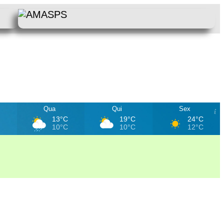
Qua
Qui
Sex
C
13°C
19°C
24°C
C
10°C
10°C
12°C