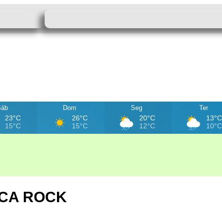
Sáb
Dom
Seg
Ter
23°C
26°C
20°C
13°
15°C
15°C
12°C
10°
ICA ROCK