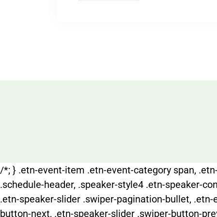
/*; } .etn-event-item .etn-event-category span, .etn-
.schedule-header, .speaker-style4 .etn-speaker-conte
.etn-speaker-slider .swiper-pagination-bullet, .etn-
button-next, .etn-speaker-slider .swiper-button-pr