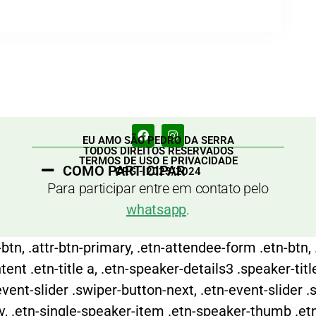
EU AMO SÃO PEDRO DA SERRA
TODOS DIREITOS RESERVADOS
TERMOS DE USO E PRIVACIDADE
COMO PARTICIPAR
CRG - 2023/2024
Para participar entre em contato pelo
whatsapp
.
btn, .attr-btn-primary, .etn-attendee-form .etn-btn, 
nt .etn-title a, .etn-speaker-details3 .speaker-title
event-slider .swiper-button-next, .etn-event-slider .
ev, .etn-single-speaker-item .etn-speaker-thumb .et