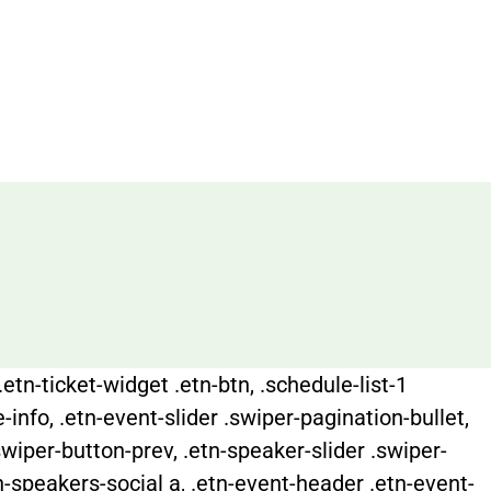
.etn-ticket-widget .etn-btn, .schedule-list-1
-info, .etn-event-slider .swiper-pagination-bullet,
swiper-button-prev, .etn-speaker-slider .swiper-
n-speakers-social a, .etn-event-header .etn-event-