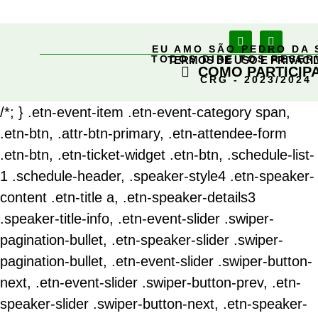
EU AMO SÃO PEDRO DA 
TODOS DIREITOS RESE
TERMOS DE USO E PRIVACI
COMO PARTICIP
CRG - 2023/2024
/*; } .etn-event-item .etn-event-category span,
.etn-btn, .attr-btn-primary, .etn-attendee-form
.etn-btn, .etn-ticket-widget .etn-btn, .schedule-list-
1 .schedule-header, .speaker-style4 .etn-speaker-
content .etn-title a, .etn-speaker-details3
.speaker-title-info, .etn-event-slider .swiper-
pagination-bullet, .etn-speaker-slider .swiper-
pagination-bullet, .etn-event-slider .swiper-button-
next, .etn-event-slider .swiper-button-prev, .etn-
speaker-slider .swiper-button-next, .etn-speaker-