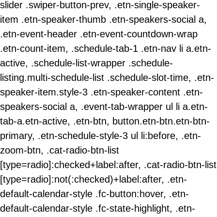
slider .swiper-button-prev, .etn-single-speaker-
item .etn-speaker-thumb .etn-speakers-social a,
.etn-event-header .etn-event-countdown-wrap
.etn-count-item, .schedule-tab-1 .etn-nav li a.etn-
active, .schedule-list-wrapper .schedule-
listing.multi-schedule-list .schedule-slot-time, .etn-
speaker-item.style-3 .etn-speaker-content .etn-
speakers-social a, .event-tab-wrapper ul li a.etn-
tab-a.etn-active, .etn-btn, button.etn-btn.etn-btn-
primary, .etn-schedule-style-3 ul li:before, .etn-
zoom-btn, .cat-radio-btn-list
[type=radio]:checked+label:after, .cat-radio-btn-list
[type=radio]:not(:checked)+label:after, .etn-
default-calendar-style .fc-button:hover, .etn-
default-calendar-style .fc-state-highlight, .etn-