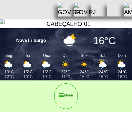
16°C
Nova Friburgo
Seg
Ter
Qua
Qui
Sex
Sáb
Dom
19°C
15°C
15°C
22°C
24°C
24°C
24°C
12°C
10°C
10°C
11°C
15°C
16°C
16°C